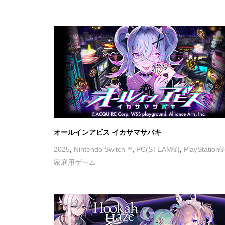
オールインアビス イカサマサバキ
2025
,
Nintendo Switch™
,
PC(STEAM®)
,
PlayStation
家庭用ゲーム
Hookah Haze