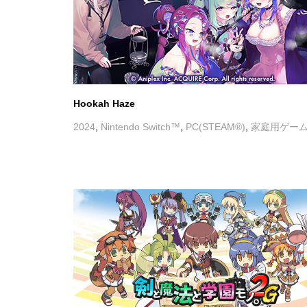
2024
,
Nintendo Switch™
,
PC(STEAM®)
,
家庭用ゲー
剣と魔法と学園モノ。2G Remaster Edition
2024
,
Nintendo Switch™
,
PC(STEAM®)
,
PlayStation
剣と魔法と学園モノ。シリーズ
,
家庭用ゲーム