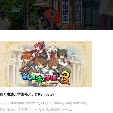
剣と魔法と学園モノ。3 Remaster
2025
,
Nintendo Switch™
,
PC(STEAM®)
,
PlayStation®5
,
剣と魔法と学園モノ。シリーズ
,
家庭用ゲーム