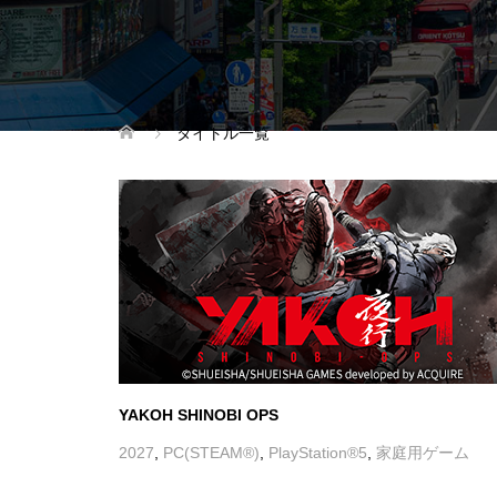
YAKOH SHINOBI OPS
2027
,
PC(STEAM®)
,
PlayStation®5
,
家庭用ゲーム