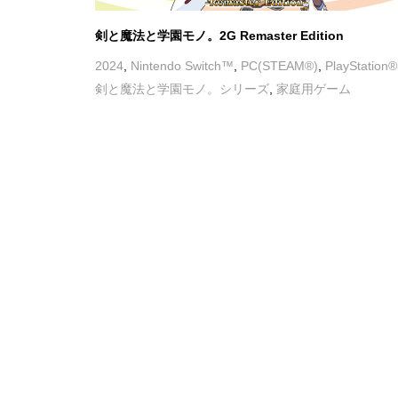
XALADIA: Rise of the Space Pirates X2
2023
,
Nintendo Switch™
,
PC(STEAM®)
,
PlayStation
家庭用ゲーム