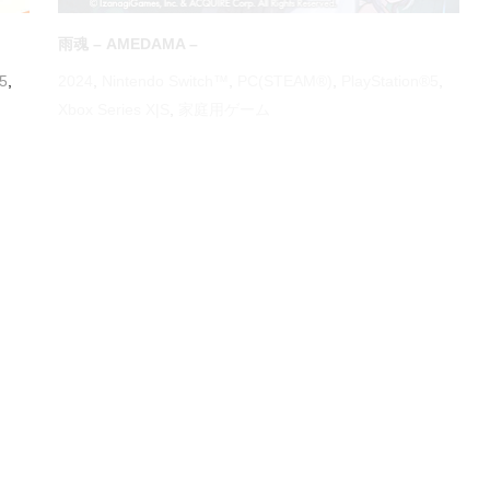
オクトパストラベラーⅡ
®5
,
2023
,
Nintendo Switch™
,
PC(STEAM®)
,
PlayStation®4
,
PlayStation®5
,
オクトパストラベラーシリーズ
,
家庭用ゲ
ーム