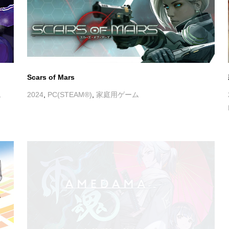
ム
2024
,
PC(STEAM®)
,
家庭用ゲーム
雨魂 – AMEDAMA –
®5
,
2024
,
Nintendo Switch™
,
PC(STEAM®)
,
PlayStation®5
,
Xbox Series X|S
,
家庭用ゲーム