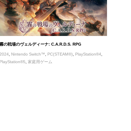
2024
,
Nintendo Switch™
,
PC(STEAM®)
,
PlayStation®4
,
PlayStation®5
,
家庭用ゲーム
超古代兵器ホリー
2024
,
Nintendo Switch™
,
PC(STEAM®)
,
PlayStation®4
,
PlayStation®5
,
家庭用ゲーム