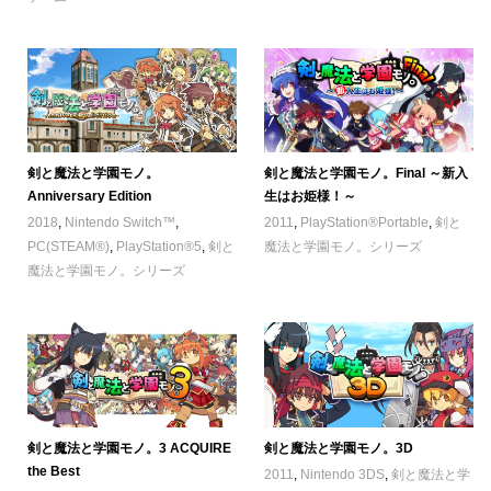
剣と魔法と学園モノ。
剣と魔法と学園モノ。Final ～新入
Anniversary Edition
生はお姫様！～
2018
,
Nintendo Switch™
,
2011
,
PlayStation®Portable
,
剣と
PC(STEAM®)
,
PlayStation®5
,
剣と
魔法と学園モノ。シリーズ
魔法と学園モノ。シリーズ
剣と魔法と学園モノ。3 ACQUIRE
剣と魔法と学園モノ。3D
the Best
2011
,
Nintendo 3DS
,
剣と魔法と学