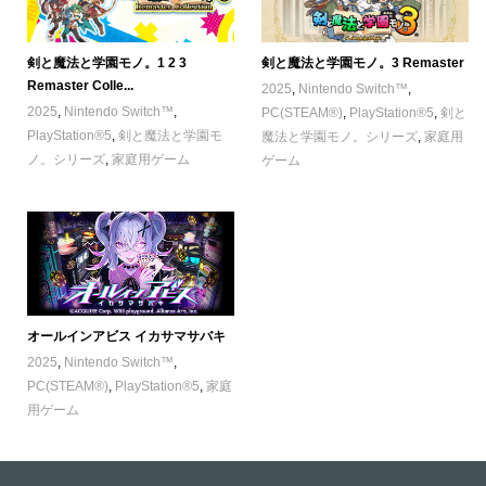
剣と魔法と学園モノ。1 2 3
剣と魔法と学園モノ。3 Remaster
Remaster Colle...
2025
,
Nintendo Switch™
,
2025
,
Nintendo Switch™
,
PC(STEAM®)
,
PlayStation®5
,
剣と
PlayStation®5
,
剣と魔法と学園モ
魔法と学園モノ。シリーズ
,
家庭用
ノ。シリーズ
,
家庭用ゲーム
ゲーム
オールインアビス イカサマサバキ
2025
,
Nintendo Switch™
,
PC(STEAM®)
,
PlayStation®5
,
家庭
用ゲーム