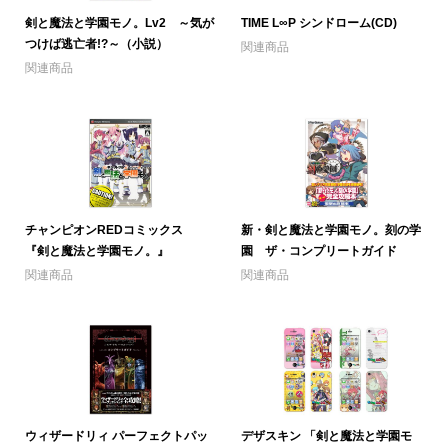
剣と魔法と学園モノ。Lv2 ～気が
TIME L∞P シンドローム(CD)
つけば逃亡者!?～（小説）
関連商品
関連商品
チャンピオンREDコミックス
新・剣と魔法と学園モノ。刻の学
『剣と魔法と学園モノ。』
園 ザ・コンプリートガイド
関連商品
関連商品
ウィザードリィ パーフェクトパッ
デザスキン 「剣と魔法と学園モ