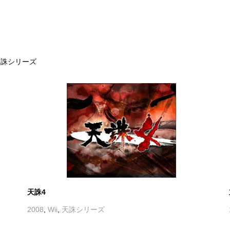
天誅シリーズ
天誅4
2008
,
Wii
,
天誅シリーズ