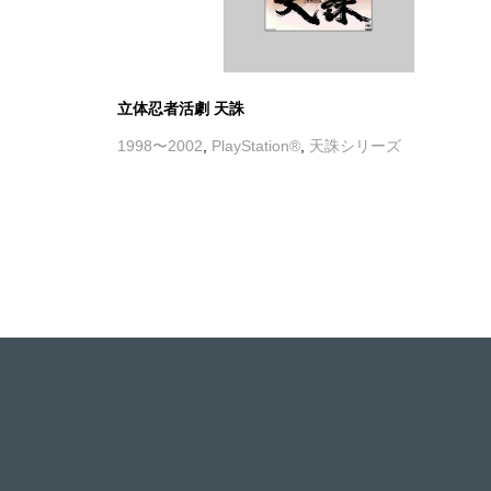
立体忍者活劇 天誅
1998〜2002
,
PlayStation®
,
天誅シリーズ