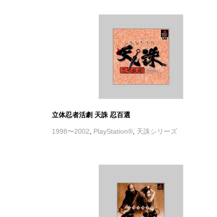
立体忍者活劇 天誅 忍百選
1998〜2002
,
PlayStation®
,
天誅シリーズ