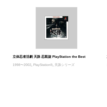
立体忍者活劇 天誅 忍凱旋 PlayStation the Best
1998〜2002
,
PlayStation®
,
天誅シリーズ