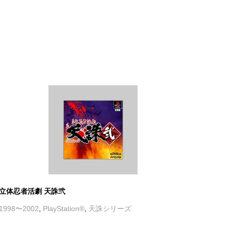
立体忍者活劇 天誅弐
1998〜2002
,
PlayStation®
,
天誅シリーズ