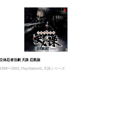
立体忍者活劇 天誅 忍凱旋
1998〜2002
,
PlayStation®
,
天誅シリーズ