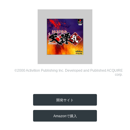
©2000 Activition Publishing Inc. Developed and Published ACQUIRE
corp.
開発サイト
Amazonで購入