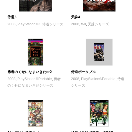
侍道3
天誅4
2008
,
PlayStation®3
,
侍道シリーズ
2008
,
Wii
,
天誅シリーズ
勇者のくせになまいきだor2
侍道ポータブル
2008
,
PlayStation®Portable
,
勇者
2008
,
PlayStation®Portable
,
侍道
のくせになまいきだシリーズ
シリーズ