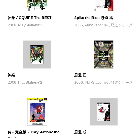
神業 ACQUIRE The BEST
Spike the Best 忍道 戒
2008
,
PlayStation®2
2006
,
PlayStation®2
,
忍道シリーズ
神業
忍道 匠
2006
,
PlayStation®2
2006
,
PlayStation®2
,
忍道シリーズ
侍～完全版～ PlayStation2 the
忍道 戒