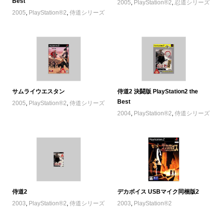
Best
2005
,
PlayStation®2
,
忍道シリーズ
2005
,
PlayStation®2
,
侍道シリーズ
サムライウエスタン
侍道2 決闘版 PlayStation2 the
Best
2005
,
PlayStation®2
,
侍道シリーズ
2004
,
PlayStation®2
,
侍道シリーズ
侍道2
デカボイス USBマイク同梱版2
2003
,
PlayStation®2
,
侍道シリーズ
2003
,
PlayStation®2