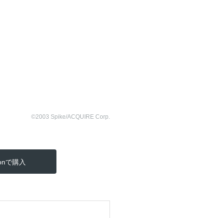
©2003 Spike/ACQUIRE Corp.
zonで購入