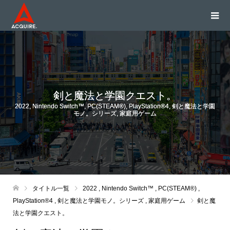
剣と魔法と学園クエスト。
2022
,
Nintendo Switch™
,
PC(STEAM®)
,
PlayStation®4
,
剣と魔法と学園
モノ。シリーズ
,
家庭用ゲーム
タイトル一覧
2022
,
Nintendo Switch™
,
PC(STEAM®)
,
PlayStation®4
,
剣と魔法と学園モノ。シリーズ
,
家庭用ゲーム
剣と魔
法と学園クエスト。