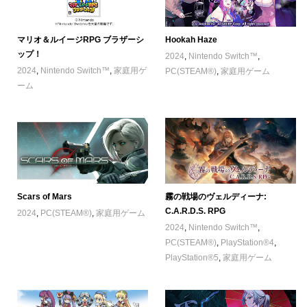
マリオ＆ルイージRPG ブラザーシ
Hookah Haze
ップ！
2024
,
Nintendo Switch™
,
2024
,
Nintendo Switch™
,
家庭用ゲ
PC(STEAM®)
,
家庭用ゲーム
ーム
Scars of Mars
霧の戦場のヴェルディーナ:
C.A.R.D.S. RPG
2024
,
PC(STEAM®)
,
家庭用ゲーム
2024
,
Nintendo Switch™
,
PC(STEAM®)
,
PlayStation®4
,
PlayStation®5
,
家庭用ゲーム