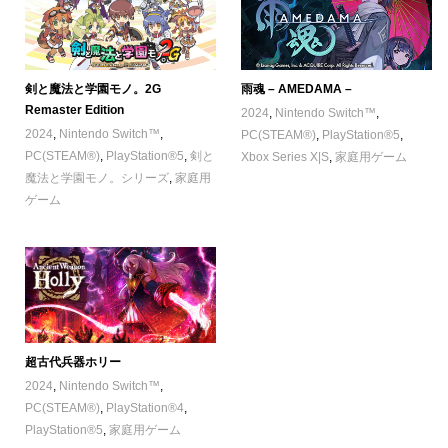
剣と魔法と学園モノ。2G
雨魂 – AMEDAMA –
Remaster Edition
2024
,
Nintendo Switch™
,
2024
,
Nintendo Switch™
,
PC(STEAM®)
,
PlayStation®5
,
PC(STEAM®)
,
PlayStation®5
,
剣と
Xbox Series X|S
,
家庭用ゲーム
魔法と学園モノ。シリーズ
,
家庭用
ゲーム
超古代兵器ホリー
2024
,
Nintendo Switch™
,
PC(STEAM®)
,
PlayStation®4
,
PlayStation®5
,
家庭用ゲーム