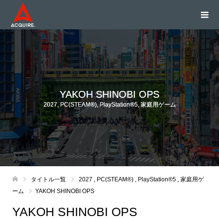
YAKOH SHINOBI OPS
2027
,
PC(STEAM®)
,
PlayStation®5
,
家庭用ゲーム
タイトル一覧
2027
,
PC(STEAM®)
,
PlayStation®5
,
家庭用ゲ
ーム
YAKOH SHINOBI OPS
YAKOH SHINOBI OPS