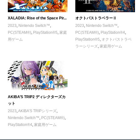
XALADIA: Rise of the Space Pir...
オクトパストラベラーⅡ
2023
,
Nintendo Switch™
,
2023
,
Nintendo Switch™
,
PC(STEAM®)
,
PlayStation®5
,
家庭
PC(STEAM®)
,
PlayStation®4
,
用ゲーム
PlayStation®5
,
オクトパストラベ
ラーシリーズ
,
家庭用ゲーム
AKIBA’S TRIP2 ディレクターズカ
ット
2023
,
AKIBA’S TRIPシリーズ
,
Nintendo Switch™
,
PC(STEAM®)
,
PlayStation®4
,
家庭用ゲーム