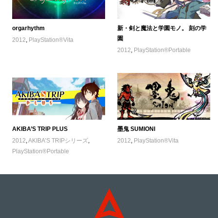
orgarhythm
新・剣と魔法と学園モノ。 刻の学
園
2012
,
PlayStation®Vita
2012
,
PlayStation®Portable
AKIBA’S TRIP PLUS
墨鬼 SUMIONI
2012
,
AKIBA’S TRIPシリーズ
,
2012
,
PlayStation®Vita
PlayStation®Portable