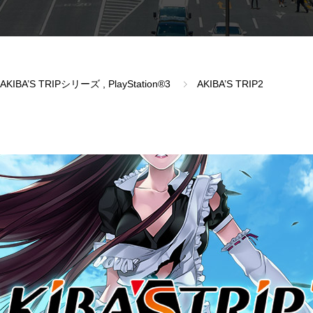
AKIBA’S TRIPシリーズ
,
PlayStation®3
AKIBA’S TRIP2