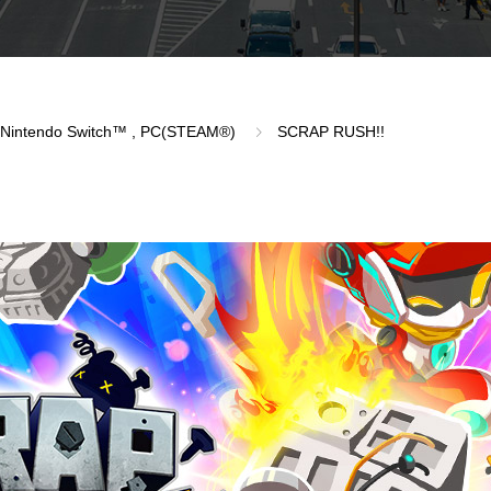
Nintendo Switch™
,
PC(STEAM®)
SCRAP RUSH!!