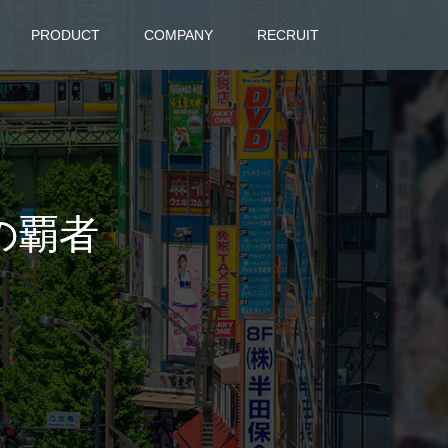
PRODUCT
COMPANY
RECRUIT
陸の覇者