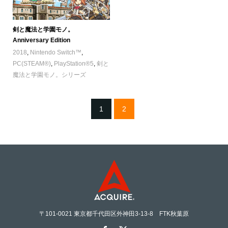
剣と魔法と学園モノ。
Anniversary Edition
2018
,
Nintendo Switch™
,
PC(STEAM®)
,
PlayStation®5
,
剣と
魔法と学園モノ。シリーズ
1
2
〒101-0021 東京都千代田区外神田3-13-8 FTK秋葉原