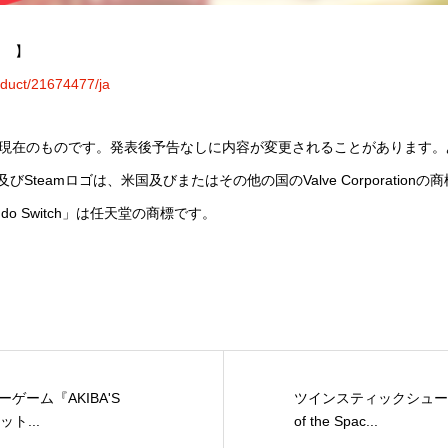
ら 】
roduct/21674477/ja
現在のものです。発表後予告なしに内容が変更されることがあります。
n. Steam及びSteamロゴは、米国及びまたはその他の国のValve Corpora
tendo Switch」は任天堂の商標です。
ゲーム『AKIBA'S
ツインスティックシューター 
ト...
of the Spac...