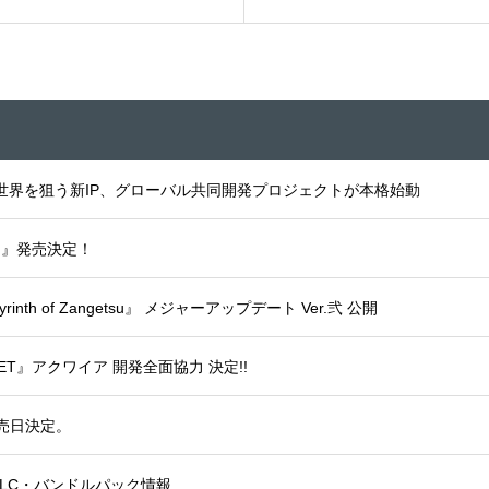
タッグ結成！世界を狙う新IP、グローバル共同開発プロジェクトが本格始動
ion』発売決定！
nth of Zangetsu』 メジャーアップデート Ver.弐 公開
JET』アクワイア 開発全面協力 決定!!
発売日決定。
G』DLC・バンドルパック情報