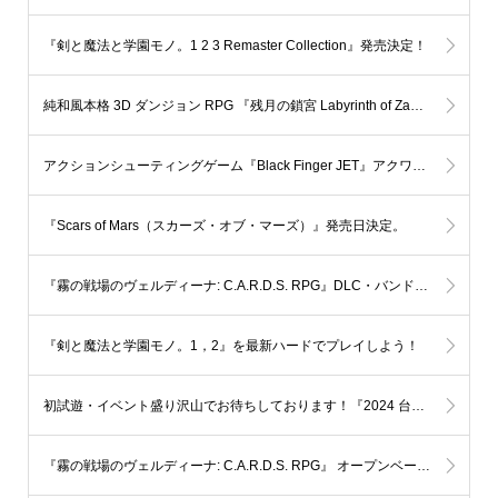
『剣と魔法と学園モノ。1 2 3 Remaster Collection』発売決定！
純和風本格 3D ダンジョン RPG 『残月の鎖宮 Labyrinth of Zangetsu』 メジャーアップデート Ver.弐 公開
アクションシューティングゲーム『Black Finger JET』アクワイア 開発全面協力 決定!!
『Scars of Mars（スカーズ・オブ・マーズ）』発売日決定。
『霧の戦場のヴェルディーナ: C.A.R.D.S. RPG』DLC・バンドルパック情報
『剣と魔法と学園モノ。1，2』を最新ハードでプレイしよう！
初試遊・イベント盛り沢山でお待ちしております！『2024 台北ゲームショウTaipei Game Show』に出展いたします。
『霧の戦場のヴェルディーナ: C.A.R.D.S. RPG』 オープンベータ第二弾。Steamにて 2024年1月12日（金）より10日間 限定配信いたします。