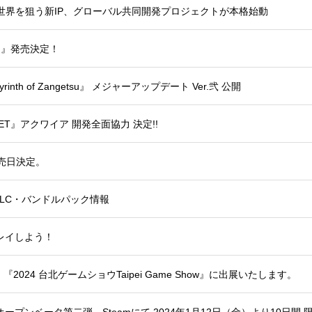
タッグ結成！世界を狙う新IP、グローバル共同開発プロジェクトが本格始動
ion』発売決定！
nth of Zangetsu』 メジャーアップデート Ver.弐 公開
JET』アクワイア 開発全面協力 決定!!
発売日決定。
G』DLC・バンドルパック情報
レイしよう！
24 台北ゲームショウTaipei Game Show』に出展いたします。
G』 オープンベータ第二弾。Steamにて 2024年1月12日（金）より10日