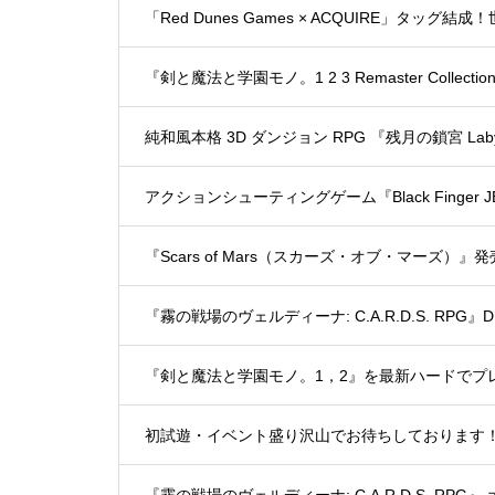
「Red Dunes Games × ACQUIRE」
『剣と魔法と学園モノ。1 2 3 Remaster Collect
純和風本格 3D ダンジョン RPG 『残月の鎖宮 Labyri
アクションシューティングゲーム『Black Finger 
『Scars of Mars（スカーズ・オブ・マーズ）』
『霧の戦場のヴェルディーナ: C.A.R.D.S. RP
『剣と魔法と学園モノ。1，2』を最新ハードでプ
初試遊・イベント盛り沢山でお待ちしております！『20
『霧の戦場のヴェルディーナ: C.A.R.D.S. RP