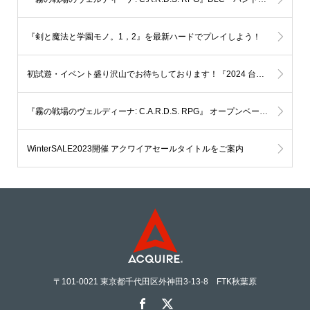
『剣と魔法と学園モノ。1，2』を最新ハードでプレイしよう！
初試遊・イベント盛り沢山でお待ちしております！『2024 台北ゲームショウTaipei Game Show』に出展いたします。
『霧の戦場のヴェルディーナ: C.A.R.D.S. RPG』 オープンベータ第二弾。Steamにて 2024年1月12日（金）より10日間 限定配信いたします。
WinterSALE2023開催 アクワイアセールタイトルをご案内
〒101-0021 東京都千代田区外神田3-13-8 FTK秋葉原