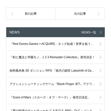
NEWS
NEWS一覧
「Red Dunes Games × ACQUIRE」タッグ結成！世界を狙う新IP、グローバル共同開発プロジェクトが本格始動
『剣と魔法と学園モノ。1 2 3 Remaster Collection』発売決定！
純和風本格 3D ダンジョン RPG 『残月の鎖宮 Labyrinth of Zangetsu』 メジャーアップデート Ver.弐 公開
アクションシューティングゲーム『Black Finger JET』アクワイア 開発全面協力 決定!!
『Scars of Mars（スカーズ・オブ・マーズ）』発売日決定。
『霧の戦場のヴェルディーナ: C.A.R.D.S. RPG』DLC・バンドルパック情報