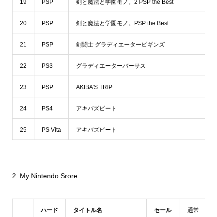
19
PSP
剣と魔法と学園モノ。2 PSP the Best
20
PSP
剣と魔法と学園モノ。PSP the Best
21
PSP
剣闘士 グラディエータービギンズ
22
PS3
グラディエーターバーサス
23
PSP
AKIBA’S TRIP
24
PS4
アキバズビート
25
PS Vita
アキバズビート
2. My Nintendo Srore
ハード
タイトル名
セール
通常