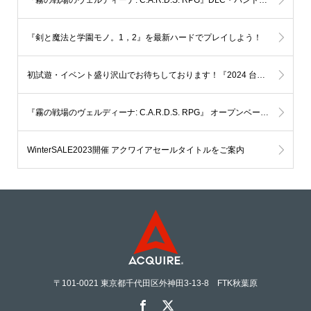
『剣と魔法と学園モノ。1，2』を最新ハードでプレイしよう！
初試遊・イベント盛り沢山でお待ちしております！『2024 台北ゲームショウTaipei Game Show』に出展いたします。
『霧の戦場のヴェルディーナ: C.A.R.D.S. RPG』 オープンベータ第二弾。Steamにて 2024年1月12日（金）より10日間 限定配信いたします。
WinterSALE2023開催 アクワイアセールタイトルをご案内
〒101-0021 東京都千代田区外神田3-13-8 FTK秋葉原