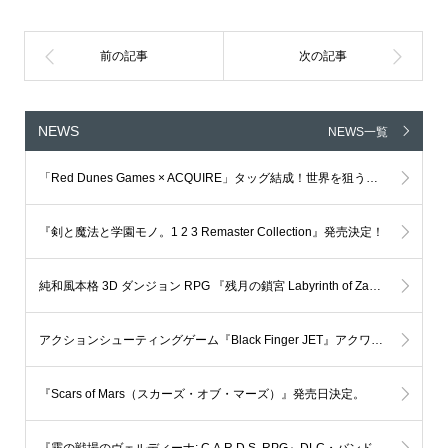
NEWS
NEWS一覧
「Red Dunes Games × ACQUIRE」タッグ結成！世界を狙う新IP、グローバル共同開発プロジェクトが本格始動
『剣と魔法と学園モノ。1 2 3 Remaster Collection』発売決定！
純和風本格 3D ダンジョン RPG 『残月の鎖宮 Labyrinth of Zangetsu』 メジャーアップデート Ver.弐 公開
アクションシューティングゲーム『Black Finger JET』アクワイア 開発全面協力 決定!!
『Scars of Mars（スカーズ・オブ・マーズ）』発売日決定。
『霧の戦場のヴェルディーナ: C.A.R.D.S. RPG』DLC・バンドルパック情報