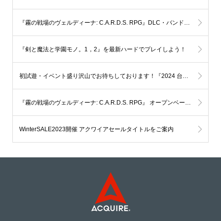
『霧の戦場のヴェルディーナ: C.A.R.D.S. RPG』DLC・バンドルパック情報
『剣と魔法と学園モノ。1，2』を最新ハードでプレイしよう！
初試遊・イベント盛り沢山でお待ちしております！『2024 台北ゲームショウTaipei Game Show』に出展いたします。
『霧の戦場のヴェルディーナ: C.A.R.D.S. RPG』 オープンベータ第二弾。Steamにて 2024年1月12日（金）より10日間 限定配信いたします。
WinterSALE2023開催 アクワイアセールタイトルをご案内