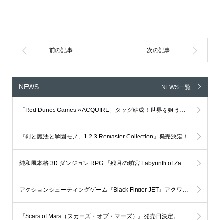
NEWS
NEWS一覧
「Red Dunes Games × ACQUIRE」タッグ結成！世界を狙う新IP、グローバル共同開発プロジェクトが本格始動
『剣と魔法と学園モノ。1 2 3 Remaster Collection』発売決定！
純和風本格 3D ダンジョン RPG 『残月の鎖宮 Labyrinth of Zangetsu』 メジャーアップデート Ver.弐 公開
アクションシューティングゲーム『Black Finger JET』アクワイア 開発全面協力 決定!!
『Scars of Mars（スカーズ・オブ・マーズ）』発売日決定。