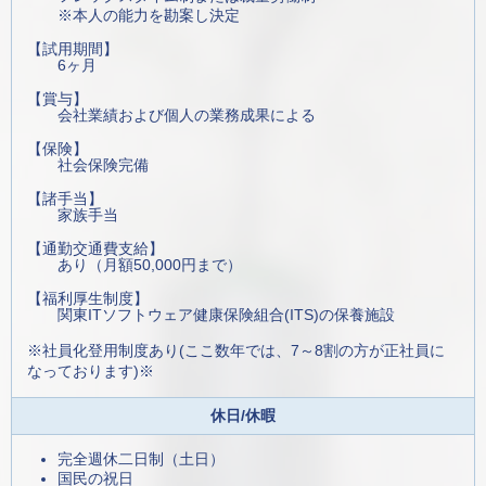
※本人の能力を勘案し決定
【試用期間】
6ヶ月
【賞与】
会社業績および個人の業務成果による
【保険】
社会保険完備
【諸手当】
家族手当
【通勤交通費支給】
あり（月額50,000円まで）
【福利厚生制度】
関東ITソフトウェア健康保険組合(ITS)の保養施設
※社員化登用制度あり(ここ数年では、7～8割の方が正社員に
なっております)※
休日/休暇
完全週休二日制（土日）
国民の祝日